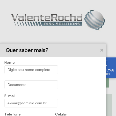
Quer saber mais?
Nome
CONSULTAR
APÓLICE
PROPOSTA ONLINE
E-mail
.:ValenteRocha | Risk Solutions:. -
Seguro Aluguel Empresas
Telefone
Celular