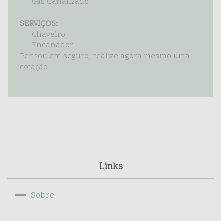
Gás Canalizado
SERVIÇOS:
Chaveiro
Encanador
Pensou em seguro, realize agora mesmo uma
cotação.
Links
Sobre