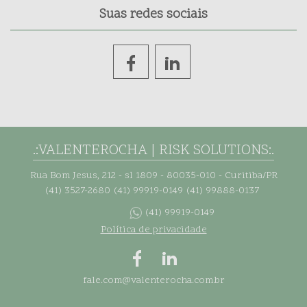
Suas redes sociais
.:VALENTEROCHA | RISK SOLUTIONS:.
Rua Bom Jesus, 212 - sl 1809 - 80035-010 - Curitiba/PR
(41) 3527-2680
(41) 99919-0149
(41) 99888-0137
(41) 99919-0149
Política de privacidade
fale.com@valenterocha.com.br