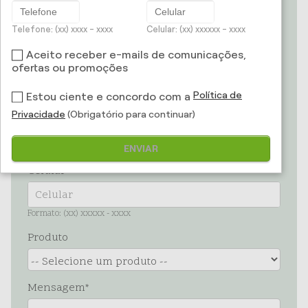
Telefone: (xx) xxxx - xxxx
Celular: (xx) xxxxxx - xxxx
E-mail
Aceito receber e-mails de comunicações,
ofertas ou promoções
Política de
Estou ciente e concordo com a
Telefone
Privacidade
(Obrigatório para continuar)
Formato: (xx) xxxx - xxxx
ENVIAR
Celular
Formato: (xx) xxxxx - xxxx
Produto
Mensagem