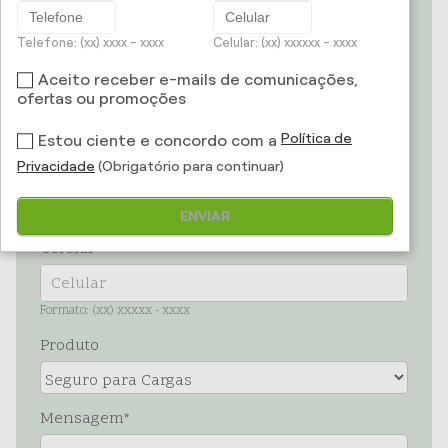
Telefone: (xx) xxxx - xxxx
Celular: (xx) xxxxxx - xxxx
E-mail
Aceito receber e-mails de comunicações,
ofertas ou promoções
Política de
Estou ciente e concordo com a
Telefone
Privacidade
(Obrigatório para continuar)
Formato: (xx) xxxx - xxxx
ENVIAR
Celular
Formato: (xx) xxxxx - xxxx
Produto
Mensagem