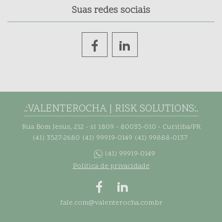
Suas redes sociais
.:VALENTEROCHA | RISK SOLUTIONS:.
Rua Bom Jesus, 212 - sl 1809 - 80035-010 - Curitiba/PR
(41) 3527-2680
(41) 99919-0149
(41) 99888-0137
(41) 99919-0149
Política de privacidade
fale.com@valenterocha.com.br