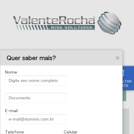
Quer saber mais?
Nome
CONSULTAR
APÓLICE
PROPOSTA ONLINE
E-mail
.:ValenteRocha | Risk Solutions:. -
Seguro Máquinas e Equipamentos
Telefone
Celular