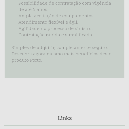
Possibilidade de contratação com vigência
de até 5 anos.
Ampla aceitação de equipamentos.
Atendimento flexível e ágil.
Agilidade no processo de sinistro.
Contratação rápida e simplificada.
Simples de adquirir, completamente seguro.
Descubra agora mesmo mais benefícios deste
produto Porto.
Links